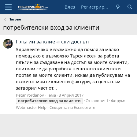
Влез
Регистрирай се
Тагове
потребителски вход за клиенти
Плъгин за клиентски достъп
Здравейте ако е възможно да помля за малко
помощ ако е възможно Търся лесен за работа
плъгин за създаване на достъп за моите клиенти,
опитвам се да разработя нещо като клиентски
портал за моите клиенти, искам да публикувам на
всеки от моите клиенти фактури, за целта съм
затворил част от...
Petar Yordanov
Тема
3 Април 2017
Отговори: 1
Форум:
потребителски
вход
за
клиенти
Webmaster Help - Секцията на Експертите