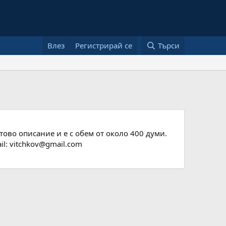
Влез
Регистрирай се
Търси
тово описание и е с обем от около 400 думи.
il:
vitchkov@gmail.com