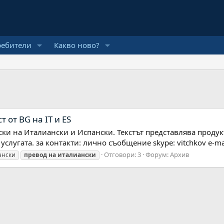
ребители
Какво ново?
т от BG на IT и ES
рски на Италиански и Испански. Текстът представлява продук
слугата. за контакти: лично съобщение skype: vitchkov e-ma
Отговори: 3
Форум:
Архив
ански
превод
на
италиански