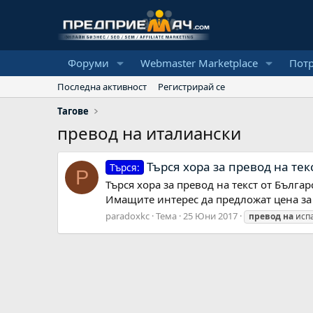
Форуми
Webmaster Marketplace
Пот
Последна активност
Регистрирай се
Тагове
превод на италиански
Търся хора за превод на текс
Търся:
P
Търся хора за превод на текст от Бълга
Имащите интерес да предложат цена за у
paradoxkc
Тема
25 Юни 2017
превод
на
исп