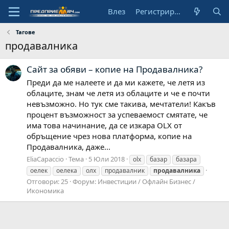
Влез
Регистрирай се
Тагове
продавалника
Сайт за обяви – копие на Продавалника?
Преди да ме налеете и да ми кажете, че летя из
облаците, знам че летя из облаците и че е почти
невъзможно. Но тук сме такива, мечтатели! Какъв
процент възможност за успеваемост смятате, че
има това начинание, да се изкара OLX от
обръщение чрез нова платформа, копие на
Продавалника, даже...
EliaCapaccio
Тема
5 Юли 2018
olx
базар
базара
оелек
оелека
олх
продавалник
продавалника
Отговори: 25
Форум:
Инвестиции / Офлайн Бизнес /
Икономика