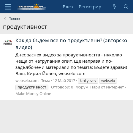
Влез
Регистрирай се
Тагове
продуктивност
Как да бъдем все по-продуктивни? (авторско
видео)
Днес заснех видео за продуктивността - няколко
неща от натрупания опит. Ще направя и по-
задълбочени материали по темата: Бъдете здрави!
Ваш, Кирил Йовев, webselo.com
webselo.com
Тема
12 Май 2017
kiril yovev
webselo
Отговори: 0
Форум:
Пари от Интернет -
продуктивност
Make Money Online