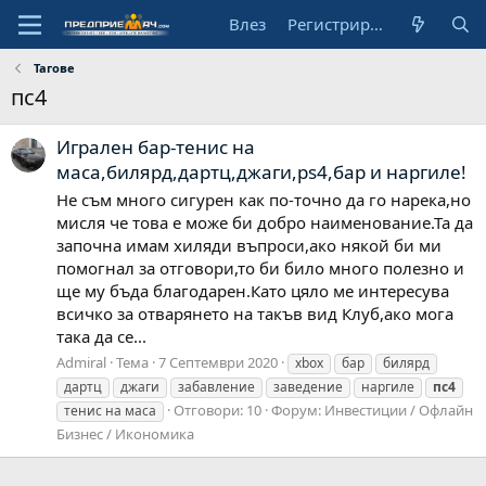
Влез
Регистрирай се
Тагове
пс4
Игрален бар-тенис на
маса,билярд,дартц,джаги,ps4,бар и наргиле!
Не съм много сигурен как по-точно да го нарека,но
мисля че това е може би добро наименование.Та да
започна имам хиляди въпроси,ако някой би ми
помогнал за отговори,то би било много полезно и
ще му бъда благодарен.Като цяло ме интересува
всичко за отварянето на такъв вид Клуб,ако мога
така да се...
Admiral
Тема
7 Септември 2020
xbox
бар
билярд
дартц
джаги
забавление
заведение
наргиле
пс4
Отговори: 10
Форум:
Инвестиции / Офлайн
тенис на маса
Бизнес / Икономика