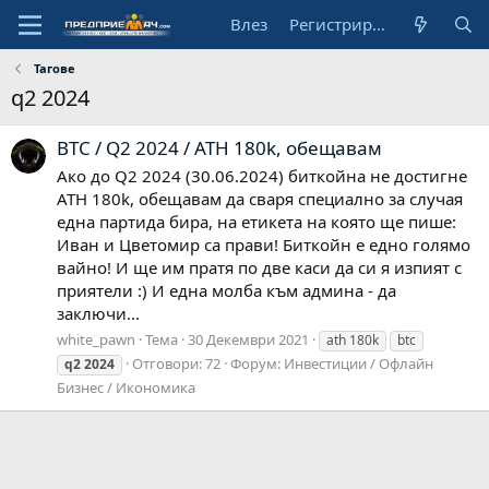
Влез
Регистрирай се
Тагове
q2 2024
BTC / Q2 2024 / ATH 180k, обещавам
Ако до Q2 2024 (30.06.2024) биткойна не достигне
ATH 180k, обещавам да сваря специално за случая
една партида бира, на етикета на която ще пише:
Иван и Цветомир са прави! Биткойн е едно голямо
вайно! И ще им пратя по две каси да си я изпият с
приятели :) И една молба към админа - да
заключи...
white_pawn
Тема
30 Декември 2021
ath 180k
btc
Отговори: 72
Форум:
Инвестиции / Офлайн
q2
2024
Бизнес / Икономика