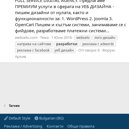
FULL SERVICE DIGITAL AGENCY. Предлагаме
ПРЕМИУМ услуги в сферата на УЕБ ДИЗАЙНА -
пишем дизайни от нулата, както и
функционалности за: 1. WordPress 2. Joomla 3.
OpenCart Пишем и къстъм системи, занимаваме се с
фийдове, разработваме платежни системи...
webselo.com
Тема
1 Юни 2018
webselo
лого дизайн
направа на сайтове
разработки
реклама с adwords
Отговори: 6
Форум:
реклама с facebook
уеб дизайн
Архив
Тагове
Default Style
Bulgarian (BG)
Реклама / Advertising
Контакти
Общи правила