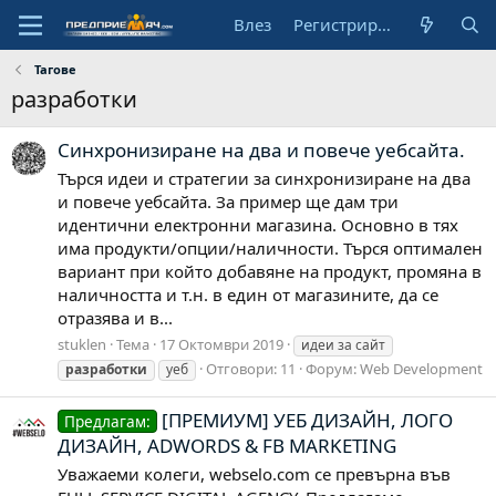
Влез
Регистрирай се
Тагове
разработки
Синхронизиране на два и повече уебсайта.
Търся идеи и стратегии за синхронизиране на два
и повече уебсайта. За пример ще дам три
идентични електронни магазина. Основно в тях
има продукти/опции/наличности. Търся оптимален
вариант при който добавяне на продукт, промяна в
наличността и т.н. в един от магазините, да се
отразява и в...
stuklen
Тема
17 Октомври 2019
идеи за сайт
Отговори: 11
Форум:
Web Development
разработки
уеб
[ПРЕМИУМ] УЕБ ДИЗАЙН, ЛОГО
Предлагам:
ДИЗАЙН, ADWORDS & FB MARKETING
Уважаеми колеги, webselo.com се превърна във