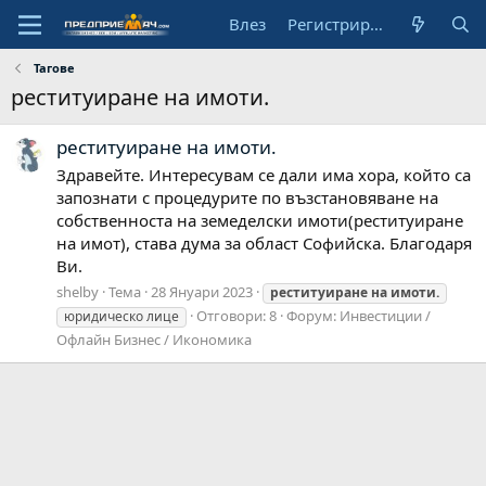
Влез
Регистрирай се
Тагове
реституиране на имоти.
реституиране на имоти.
Здравейте. Интересувам се дали има хора, който са
запознати с процедурите по възстановяване на
собственноста на земеделски имоти(реституиране
на имот), става дума за област Софийска. Благодаря
Ви.
shelby
Тема
28 Януари 2023
реституиране
на
имоти.
Отговори: 8
Форум:
Инвестиции /
юридическо лице
Офлайн Бизнес / Икономика