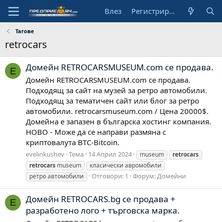
Влез
Регистрирай се
Тагове
retrocars
Домейн RETROCARSMUSEUM.com се продава.
E
Домейн RETROCARSMUSEUM.com се продава.
Подходящ за сайт на музей за ретро автомобили.
Подходящ за тематичен сайт или блог за ретро
автомобили. retrocarsmuseum.com / Цена 20000$.
Домейна е запазен в българска хостинг компания.
НОВО - Може да се направи размяна с
криптовалута BTC-Bitcoin.
evelinkushev
Тема
14 Април 2024
museum
retrocars
retrocars
museum
класически авромобили
Отговори: 1
Форум:
Домейни
ретро автомобили
Домейн RETROCARS.bg се продава +
E
разработено лого + търговска марка.