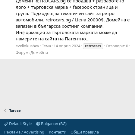
Домейн RETROCARS.bg се продава + разработено
лого + търговска марка + facebook страница и
група. Подходящ за тематичен сайт за ретро
автомобили. retrocars.bg / Цена 20000$. Домейна е
запазен в българска хостинг компания.
Информация за търговската марката може да
намерите на сайта на Патентно...
evelinkushev
Тема
14 Април 2024
Отговори: 0
retrocars
Форум:
Домейни
Тагове
Default Style
Bulgarian (BG)
Реклама / Advertising
Контакти
Общи правила