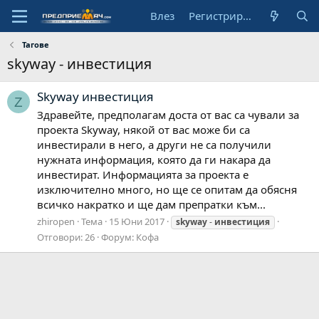
Влез
Регистрирай се
Тагове
skyway - инвестиция
Skyway инвестиция
Z
Здравейте, предполагам доста от вас са чували за
проекта Skyway, някой от вас може би са
инвестирали в него, а други не са получили
нужната информация, която да ги накара да
инвестират. Информацията за проекта е
изключително много, но ще се опитам да обясня
всичко накратко и ще дам препратки към...
zhiropen
Тема
15 Юни 2017
skyway
-
инвестиция
Отговори: 26
Форум:
Кофа