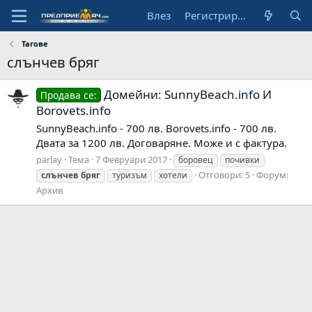
Влез
Регистрирай се
Тагове
слънчев бряг
Домейни: SunnyBeach.info И
Продава се:
Borovets.info
SunnyBeach.info - 700 лв. Borovets.info - 700 лв.
Двата за 1200 лв. Договаряне. Може и с фактура.
parlay
Тема
7 Февруари 2017
боровец
почивки
Отговори: 5
Форум:
слънчев
бряг
туризъм
хотели
Архив