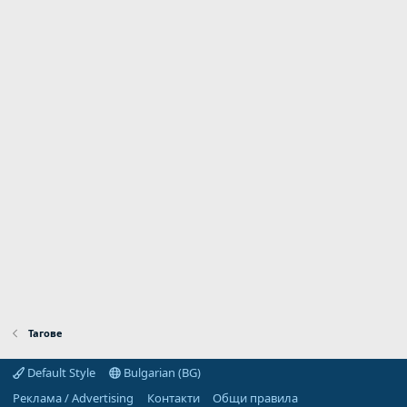
Тагове
Default Style
Bulgarian (BG)
Реклама / Advertising
Контакти
Общи правила