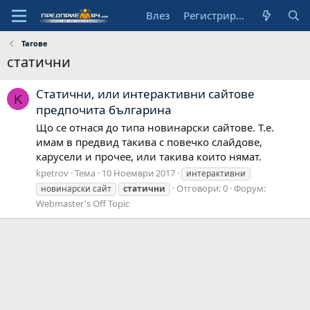
Влез
Регистрирай се
Тагове
статични
Статични, или интерактивни сайтове
K
предпочита българина
Що се отнася до типа новинарски сайтове. Т.е.
имам в предвид такива с повечко слайдове,
карусели и прочее, или такива които нямат.
kpetrov
Тема
10 Ноември 2017
интерактивни
Отговори: 0
Форум:
новинарски сайт
статични
Webmaster's Off Topic