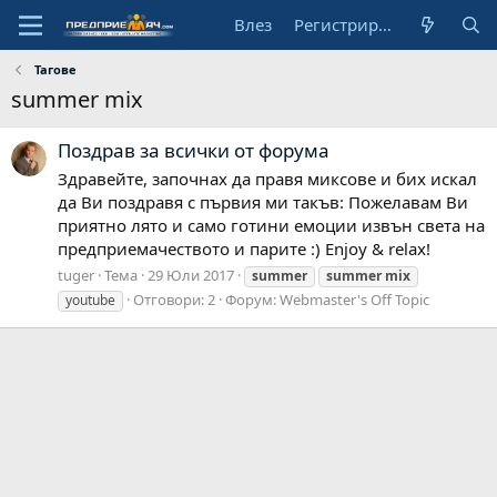
Влез
Регистрирай се
Тагове
summer mix
Поздрав за всички от форума
Здравейте, започнах да правя миксове и бих искал
да Ви поздравя с първия ми такъв: Пожелавам Ви
приятно лято и само готини емоции извън света на
предприемачеството и парите :) Enjoy & relax!
tuger
Тема
29 Юли 2017
summer
summer
mix
Отговори: 2
Форум:
Webmaster's Off Topic
youtube