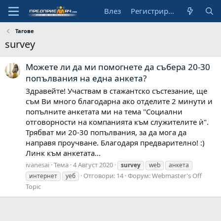
Влез
Регистрирай се
Тагове
survey
Можете ли да ми помогнете да събера 20-30
попълвания на една анкета?
Здравейте! Участвам в стажантско състезание, ще
съм Ви много благодарна ако отделите 2 минути и
попълните анкетата ми на тема "Социални
отговорности на компанията към служителите ѝ".
Трябват ми 20-30 попълвания, за да мога да
направя проучване. Благодаря предварително! :)
Линк към анкетата...
ivanesai
Тема
4 Август 2020
survey
web
анкета
Отговори: 14
Форум:
Webmaster's Off
интернет
уеб
Topic