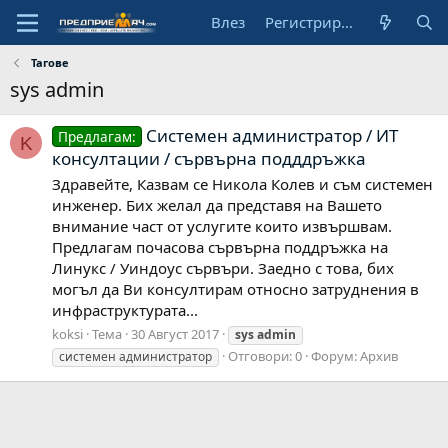
Влез
Регистрирай се
Тагове
sys admin
Системен администратор / ИТ
Предлагам:
K
консултации / сървърна подддръжка
Здравейте, Казвам се Никола Колев и съм системен
инженер. Бих желал да представя на Вашето
внимание част от услугите които извършвам.
Предлагам почасова сървърна поддръжка на
Линукс / Уиндоус сървъри. Заедно с това, бих
могъл да Ви консултирам относно затруднения в
инфраструктурата...
koksi
Тема
30 Август 2017
sys
admin
Отговори: 0
Форум:
Архив
системен администратор