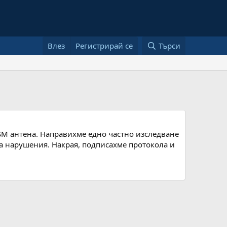
Влез
Регистрирай се
Търси
GSM антена. Направихме едно частно изследване
да нарушения. Накрая, подписахме протокола и