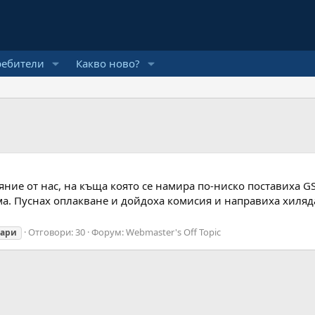
ребители
Какво ново?
ние от нас, на къща която се намира по-ниско поставиха 
рма. Пуснах оплакване и дойдоха комисия и направиха хиля
Отговори: 30
Форум:
Webmaster's Off Topic
нари