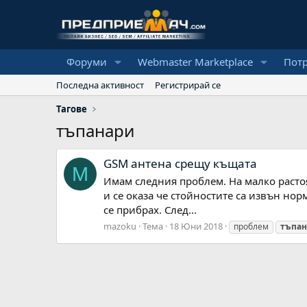
Форуми
Webmaster Marketplace
Пот
Последна активност
Регистрирай се
Тагове
тъпанари
GSM антена срещу къщата
M
Имам следния проблем. На малко растоя
и се оказа че стойностите са извън но
се прибрах. След...
mazoku
Тема
18 Юни 2018
проблем
тъпа