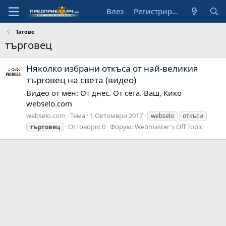
Влез
Регистрирай се
Тагове
търговец
Няколко избрани откъса от най-великия
търговец на света (видео)
Видео от мен: От днес. От сега. Ваш, Кико
webselo.com
webselo.com
Тема
1 Октомври 2017
webselo
откъси
Отговори: 0
Форум:
Webmaster's Off Topic
търговец