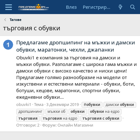
Влез
Регистрирай се
Тагове
търговия с обувки
Предлагаме дропшипинг на мъжки и дамски
обувки, маратонки, чехли, джапанки
Obuvki1 е компания за търговия на дамски и
мъжки обувки. Разполагаме с широка гама мъжки и
дамски обувки с високо качество и ниски цени!
Предлагаме голямо разнообразие на модели от
изкуствени и естествени материали - обувки, боти,
ботуши, кецове, маратонки, спортни обувки,
ежедневни обувки...
obuvki1
Тема
3 Декември 2019
#
обувки
дамски
обувки
дропшининг
мъжки об
обувки
обувки
на едро
търговия
търговия
на едро
търговия
с
обувки
Отговори: 2
Форум:
Онлайн Магазини