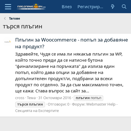
Влез
Регистрирай се
Тагове
търся плъгин
Плъгин за Woocommerce - попъп за добавяне
на продукт?
Здравейте, Чудя се има ли някакъв плъгин за WP,
който точно преди да се натисне бутона
"финализиране на поръчката" да излиза един
попъп, който дава опции за добавяне на
допълнителен продукт/и, подбрани за всеки
продукт по отделно. За да съм максимално точен,
ще кажа: Става въпрос за сайт за...
cross
Тема
31 Октомври 2016
плъгин
попъп
Отговори: 0
Форум:
Webmaster Help -
търся
плъгин
Секцията на Експертите