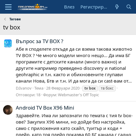
Влез
Регистрирай се
Тагове
tv box
Въпрос за TV BOX ?
Абе я споделете откъде да си взема такова животно
TV BOX ? Че много модели много нещо... Да има БГ
програмите с детските канали (много важно) и
другите например преведено discovery и national
geohraphic и т.н. както и обикновените глупави
канали Нова, Бтв и т.н. И да мога да си cast-вам от...
D.Ivanov
Тема
28 Февруари 2020
tv
box
тв бокс
Отговори: 18
Форум:
Webmaster's Off Topic
Android TV Box X96 Mini
Здравейте. Има ли запознати по темата с тия tv box-
ове? Закупих Х96 мини, но дойде без настройка,
само с приложения като скайп, туитър и коди +
плейр, като тоя плейр показва 60 БГ канала с гадно