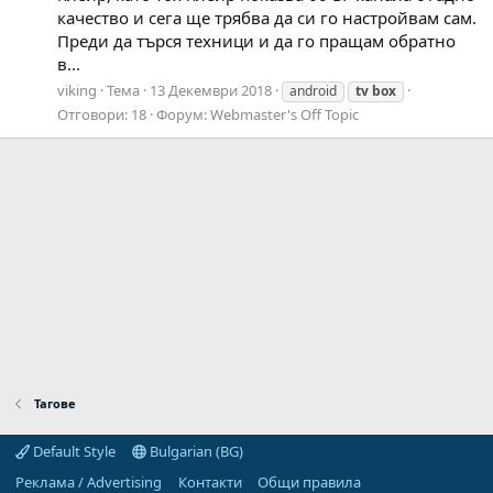
качество и сега ще трябва да си го настройвам сам.
Преди да търся техници и да го пращам обратно
в...
viking
Тема
13 Декември 2018
android
tv
box
Отговори: 18
Форум:
Webmaster's Off Topic
Тагове
Default Style
Bulgarian (BG)
Реклама / Advertising
Контакти
Общи правила