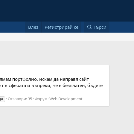
Влез
Регистрирай се
Търси
нямам портфолио, искам да направя сайт
 в сферата и въпреки, че е безплатен, бъдете
Отговори: 35
Форум:
Web Development
ца