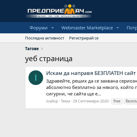
Форуми
Webmaster Marketplace
Пот
Последна активност
Регистрирай се
Тагове
уеб страница
Искам да направя БЕЗПЛАТЕН сайт 
I
Здравейте, реших да се захвана сериоз
абсолютно безплатно за някого, който 
сигурни, че сайта ще е...
ivailop
Тема
29 Септември 2020
free
безпл