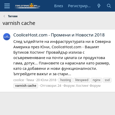
Влез
Регистрирай се
Тагове
varnish cache
CooliceHost.com - Промени и Новости 2018
След ъпдейтите на инфраструктурата ни в Северна
Америка през Юни, CooliceHost.com - Вашият
Бутиков Хостинг Провайдър излиза с
осъвременяване на почти цялата си продуктова
гама, дотук... Плановете са нараснали като размер,
като са добавени и нови функционалности.
Ъпгрейдите важът и за стари...
coolice
Тема
20 Юли 2018
hosting
litespeed
nginx
ssd
Отговори: 24
Форум:
Хостинг Форум
varnish
cache