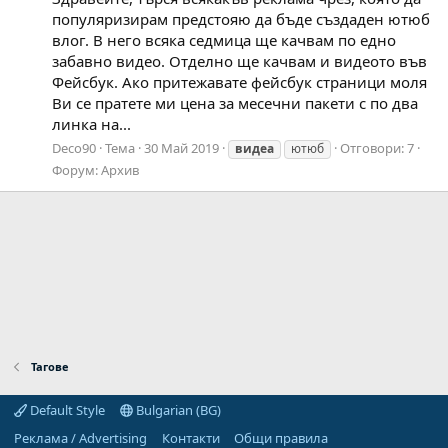
популяризирам предстояю да бъде създаден ютюб
влог. В него всяка седмица ще качвам по едно
забавно видео. Отделно ще качвам и видеото във
Фейсбук. Ако притежавате фейсбук страници моля
Ви се пратете ми цена за месечни пакети с по два
линка на...
Deco90
Тема
30 Май 2019
Отговори: 7
видеа
ютюб
Форум:
Архив
Тагове
Default Style
Bulgarian (BG)
Реклама / Advertising
Контакти
Общи правила