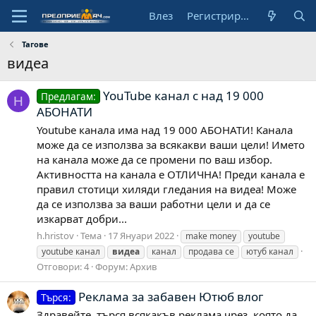
Влез
Регистрирай се
Тагове
видеа
YouTube канал с над 19 000
Предлагам:
H
АБОНАТИ
Youtube канала има над 19 000 АБОНАТИ! Канала
може да се използва за всякакви ваши цели! Името
на канала може да се промени по ваш избор.
Активността на канала е ОТЛИЧНА! Преди канала е
правил стотици хиляди гледания на видеа! Може
да се използва за ваши работни цели и да се
изкарват добри...
h.hristov
Тема
17 Януари 2022
make money
youtube
youtube канал
видеа
канал
продава се
ютуб канал
Отговори: 4
Форум:
Архив
Реклама за забавен Ютюб влог
Търся:
Здравейте, търся всякакъв реклама чрез, която да