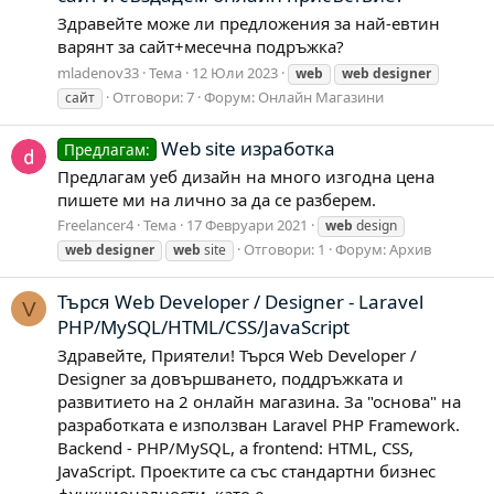
Здравейте може ли предложения за най-евтин
варянт за сайт+месечна подръжка?
mladenov33
Тема
12 Юли 2023
web
web
designer
Отговори: 7
Форум:
Онлайн Магазини
сайт
Web site изработка
Предлагам:
Предлагам уеб дизайн на много изгодна цена
пишете ми на лично за да се разберем.
Freelancer4
Тема
17 Февруари 2021
web
design
Отговори: 1
Форум:
Архив
web
designer
web
site
Търся Web Developer / Designer - Laravel
V
PHP/MySQL/HTML/CSS/JavaScript
Здравейте, Приятели! Търся Web Developer /
Designer за довършването, поддръжката и
развитието на 2 онлайн магазина. За "основа" на
разработката е използван Laravel PHP Framework.
Backend - PHP/MySQL, а frontend: HTML, CSS,
JavaScript. Проектите са със стандартни бизнес
функционалности, като е...