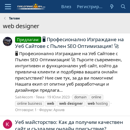
Влез
Регистрирай се
Тагове
web designer
🖥️ Професионално Изграждане на
Предлагам:
Уеб Сайтове с Пълен SEO Оптимизация! 🚀
🖥️ Професионално Изграждане на Уеб Сайтове с
Пълен SEO Оптимизация! 🚀 Търсите съвременен,
интуитивен и функционален уеб сайт, който да
привлича клиенти и подобрява вашата онлайн
присътствие? Ние сме тук, за да ви помогнем!
Нашата екип от опитни уеб разработчици и
дизайнери предлага...
Sait4ecom
Тема
19 Юли 2023
domain
online
online business
web
web
designer
web
hosting
Отговори: 1
Форум:
Архив
Уеб майсторство: Как да получим качествен
сайт и създадем онлайн присъствие?