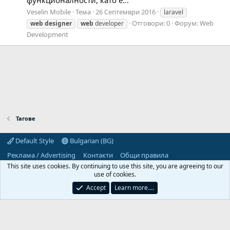
Veselin Mobile
Тема
26 Септември 2016
laravel
Отговори: 0
Форум:
Web
web
designer
web
developer
Development
Тагове
Default Style
Bulgarian (BG)
Реклама / Advertising
Контакти
Общи правила
Декларация за поверителност
Помощ
Начало
R
This site uses cookies. By continuing to use this site, you are agreeing to our
S
use of cookies.
S
Predpriemach.com © 2006-2026. Hosting by:
Accept
Learn more.…