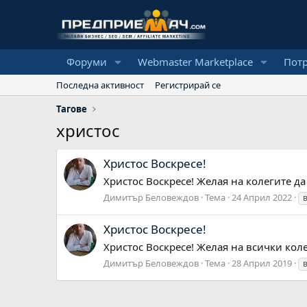
Форуми
Webmaster Marketplace
Пот
Последна активност
Регистрирай се
Тагове
христос
Христос Воскресе!
Христос Воскресе! Желая на колегите да
Димитър Беловеждов
Тема
24 Април 2022
Христос Воскресе!
Христос Воскресе! Желая на всички коле
Димитър Беловеждов
Тема
28 Април 2019