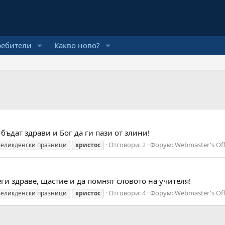
ребители
Какво ново?
 бъдат здрави и Бог да ги пази от злини!
Отговори: 2
Форум:
Webmaster's Off
великденски празници
христос
ги здраве, щастие и да помнят словото на учителя!
Отговори: 4
Форум:
Webmaster's Off
великденски празници
христос