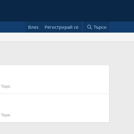
Влез
Регистрирай се
Търси
 Topic
 Topic