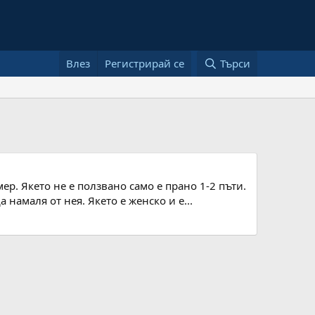
Влез
Регистрирай се
Търси
ер. Якето не е ползвано само е прано 1-2 пъти.
 намаля от нея. Якето е женско и е...