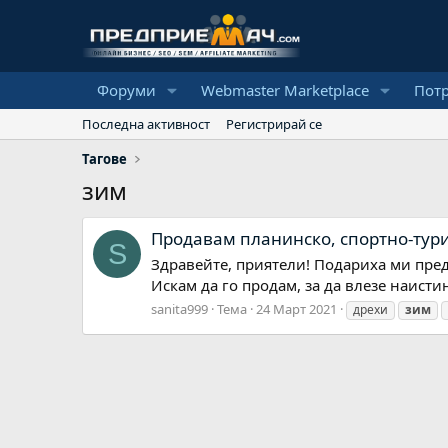
Форуми
Webmaster Marketplace
Пот
Последна активност
Регистрирай се
Тагове
зим
Продавам планинско, спортно-тури
S
Здравейте, приятели! Подариха ми преди
Искам да го продам, за да влезе наистин
sanita999
Тема
24 Март 2021
дрехи
зим