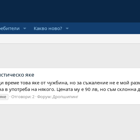
ребители
Какво ново?
стическо яке
 време това яке от чужбина, но за съжаление не е мой разм
а в употреба на някого. Цената му е 90 лв, но съм склонна да
Отговори: 2
Форум:
Дропшипинг
яке