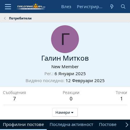
Влез
Регистрирай се
Потребители
Г
Галин Митков
New Member
Рег.
6 Януари 2025
Видяно последно
12 Февруари 2025
Съобщения
Реакции
Точки
7
0
1
Намери
Профилни постове
Последна активност
Постове
От