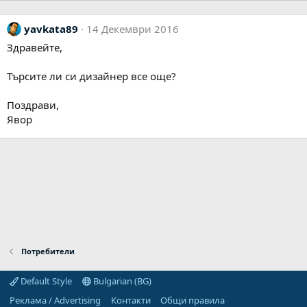
yavkata89
14 Декември 2016
Здравейте,
Търсите ли си дизайнер все още?
Поздрави,
Явор
Потребители
Default Style
Bulgarian (BG)
Реклама / Advertising
Контакти
Общи правила