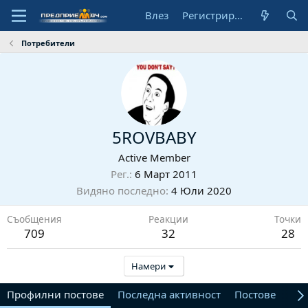
Влез
Регистрирай се
Потребители
5ROVBABY
Active Member
Рег.
6 Март 2011
Видяно последно
4 Юли 2020
Съобщения
Реакции
Точки
709
32
28
Намери
Профилни постове
Последна активност
Постове
От