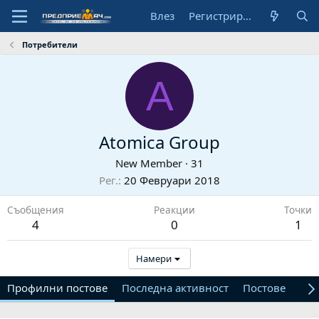
Влез
Регистрирай се
Потребители
A
Atomica Group
New Member
·
31
Рег.
20 Февруари 2018
Съобщения
Реакции
Точки
4
0
1
Намери
Профилни постове
Последна активност
Постове
От