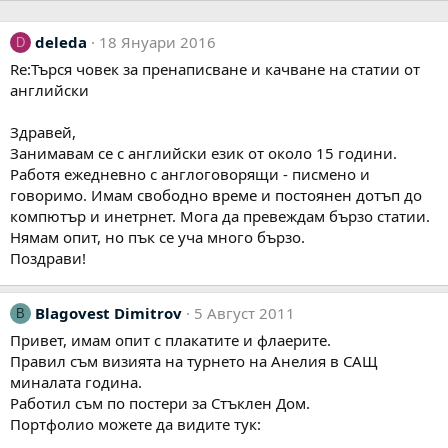
deleda
18 Януари 2016
D
Re:Търся човек за пренаписване и качване на статии от
английски
Здравей,
Занимавам се с английски език от около 15 години.
Работя ежедневно с англоговорящи - писмено и
говоримо. Имам свободно време и постоянен дотъп до
компютър и инетрнет. Мога да превеждам бързо статии.
Нямам опит, но пък се уча много бързо.
Поздрави!
Blagovest Dimitrov
5 Август 2011
B
Привет, имам опит с плакатите и флаерите.
Правил съм визията на турнето на Анелия в САЩ
миналата година.
Работил съм по постери за Стъклен Дом.
Портфолио можете да видите тук: