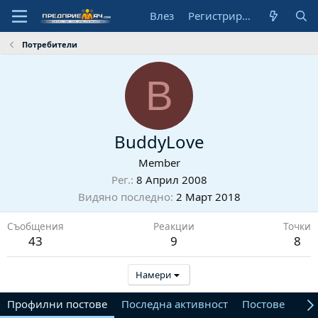
Влез
Регистрирай се
Потребители
B
BuddyLove
Member
Рег.
8 Април 2008
Видяно последно
2 Март 2018
Съобщения
Реакции
Точки
43
9
8
Намери
Профилни постове
Последна активност
Постове
От