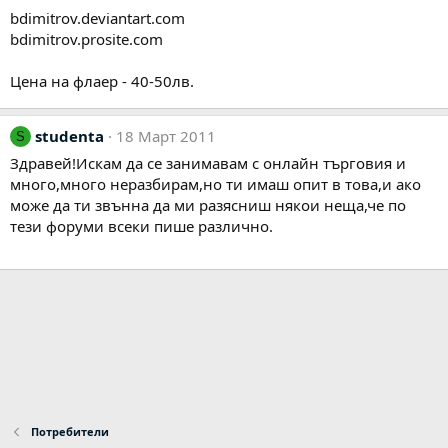
bdimitrov.deviantart.com
bdimitrov.prosite.com
Цена на флаер - 40-50лв.
studenta
18 Март 2011
S
Здравей!Искам да се занимавам с онлайн търговия и
много,много неразбирам,но ти имаш опит в това,и ако
може да ти звънна да ми разясниш някои неща,че по
тези форуми всеки пише различно.
Потребители