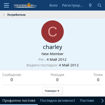
Влез
Регистрирай се
Потребители
C
charley
New Member
Рег.
4 Май 2012
Видяно последно
4 Май 2012
Съобщения
Реакции
Точки
0
0
0
Намери
Профилни постове
Последна активност
Постове
От