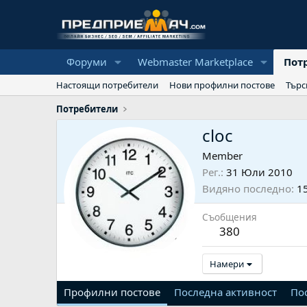
Форуми
Webmaster Marketplace
Пот
Настоящи потребители
Нови профилни постове
Търс
Потребители
cloc
Member
Рег.
31 Юли 2010
Видяно последно
1
Съобщения
380
Намери
Профилни постове
Последна активност
По