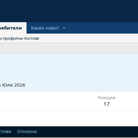
ребители
Какво ново?
и профилни постове
5 Юли 2026
Реакции
17
стове
Относно