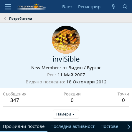
Влез
Регистрирай се
Потребители
inviSible
New Member
·
от
Видин / Бургас
Рег.
11 Май 2007
Видяно последно
18 Октомври 2012
Съобщения
Реакции
Точки
347
0
0
Намери
Профилни постове
Последна активност
Постове
От