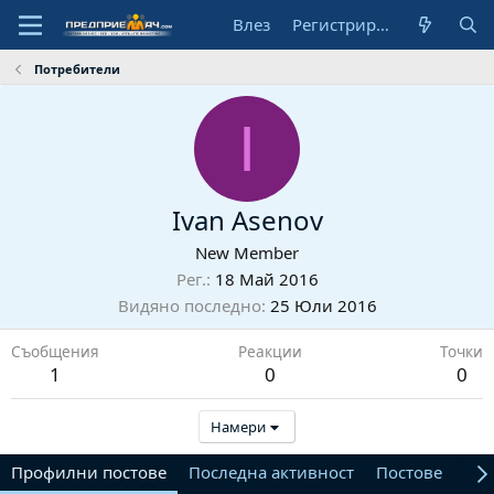
Влез
Регистрирай се
Потребители
I
Ivan Asenov
New Member
Рег.
18 Май 2016
Видяно последно
25 Юли 2016
Съобщения
Реакции
Точки
1
0
0
Намери
Профилни постове
Последна активност
Постове
От