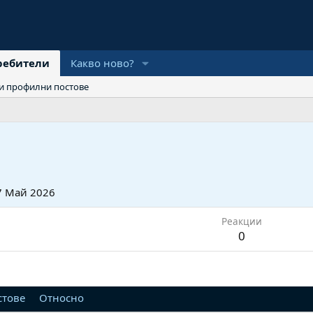
ребители
Какво ново?
и профилни постове
7 Май 2026
Реакции
0
стове
Относно