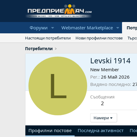
Форуми
Webmaster Marketplace
Пот
Настоящи потребители
Нови профилни постове
Търс
Потребители
Levski 1914
L
New Member
Рег.
26 Май 2026
Видяно последно
2
Съобщения
2
Намери
Профилни постове
Последна активност
По