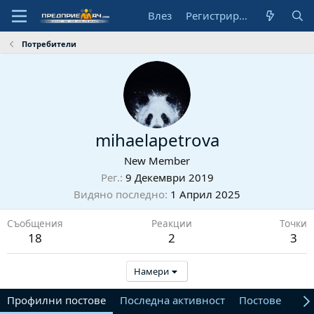
Влез
Регистрирай се
Потребители
mihaelapetrova
New Member
Рег.
9 Декември 2019
Видяно последно
1 Април 2025
Съобщения
Реакции
Точки
18
2
3
Намери
Профилни постове
Последна активност
Постове
От