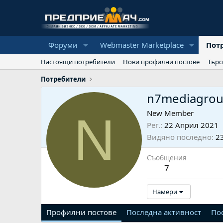
Форуми
Webmaster Marketplace
Пот
Настоящи потребители
Нови профилни постове
Търс
Потребители
n7mediagro
N
New Member
Рег.
22 Април 2021
Видяно последно
2
Съобщения
7
Намери
Профилни постове
Последна активност
По