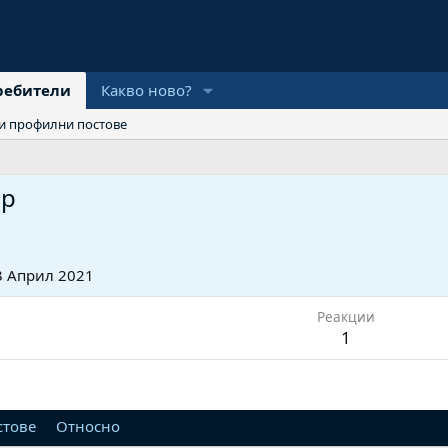
ребители
Какво ново?
и профилни постове
up
3 Април 2021
Реакции
1
стове
Относно