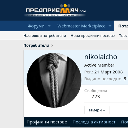
Форуми
Webmaster Marketplace
Пот
Настоящи потребители
Нови профилни постове
Търс
Потребители
nikolaicho
Active Member
Рег.
21 Март 2008
Видяно последно
5
Съобщения
723
Намери
Профилни постове
Последна активност
По