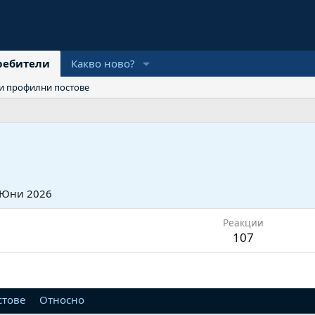
ребители
Какво ново?
и профилни постове
 Юни 2026
Реакции
107
стове
Относно