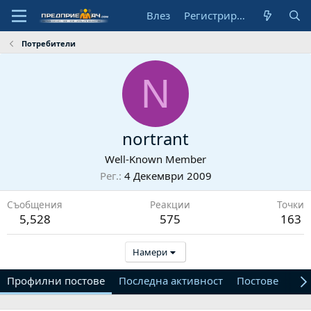
Влез
Регистрирай се
Потребители
N
nortrant
Well-Known Member
Рег.
4 Декември 2009
Съобщения
Реакции
Точки
5,528
575
163
Намери
Профилни постове
Последна активност
Постове
От