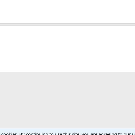
s cookies. By continuing to use this site, you are agreeing to our u