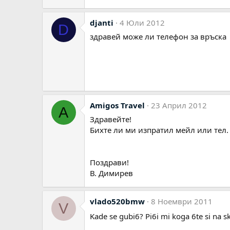
djanti
4 Юли 2012
D
здравей може ли телефон за връска
Amigos Travel
23 Април 2012
A
Здравейте!
Бихте ли ми изпратил мейл или тел.
Поздрави!
В. Димирев
vlado520bmw
8 Ноември 2011
V
Kade se gubi6? Pi6i mi koga 6te si na 