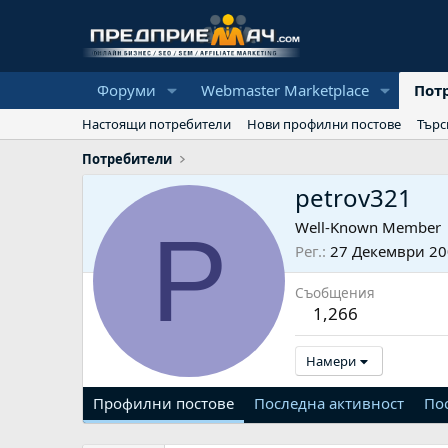
Форуми
Webmaster Marketplace
Пот
Настоящи потребители
Нови профилни постове
Търс
Потребители
petrov321
P
Well-Known Member
Рег.
27 Декември 2
Съобщения
1,266
Намери
Профилни постове
Последна активност
По