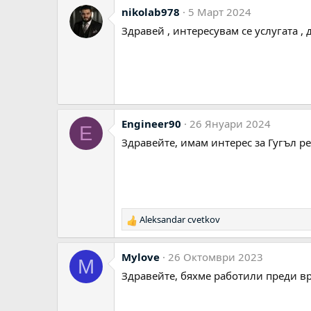
nikolab978
5 Март 2024
Здравей , интересувам се услугата 
Engineer90
26 Януари 2024
E
Здравейте, имам интерес за Гугъл р
Aleksandar cvetkov
Р
е
а
Mylove
26 Октомври 2023
M
к
ц
Здравейте, бяхме работили преди в
и
и