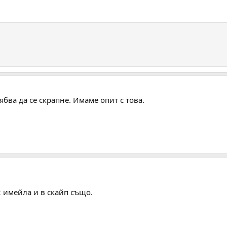
бва да се скрапне. Имаме опит с това.
 2 имейла и в скайп също.