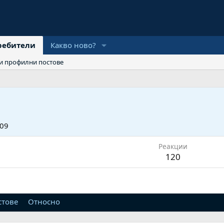
ребители
Какво ново?
и профилни постове
009
Реакции
120
стове
Относно