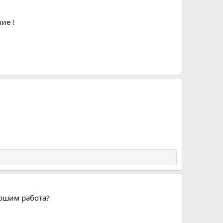
ие !
ършим работа?