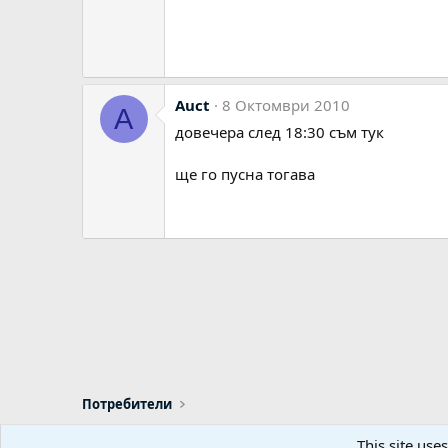
Auct
8 Октомври 2010
A
довечера след 18:30 съм тук
ще го пусна тогава
Потребители
This site use