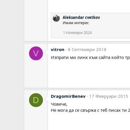
:
Aleksandar cvetkov
Имам интерес
1 Ноември 2024
vitron
8 Септември 2018
V
Изпрати ми линк към сайта който тря
DragomirBenev
17 Февруари 2015
D
Човече,
Не мога да се свържа с теб писах ти