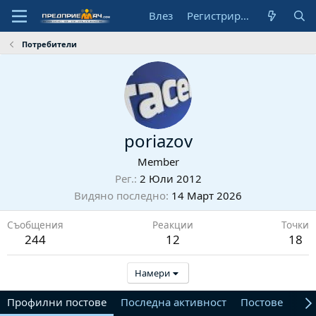
Влез
Регистрирай се
Потребители
poriazov
Member
Рег.
2 Юли 2012
Видяно последно
14 Март 2026
Съобщения
Реакции
Точки
244
12
18
Намери
Профилни постове
Последна активност
Постове
От