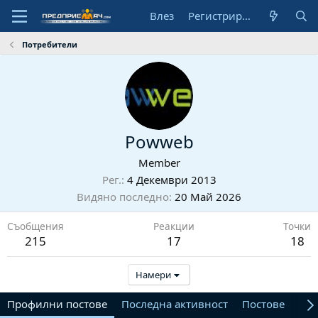
Влез
Регистрирай се
Потребители
Powweb
Member
Рег.
4 Декември 2013
Видяно последно
20 Май 2026
Съобщения
Реакции
Точки
215
17
18
Намери
Профилни постове
Последна активност
Постове
От