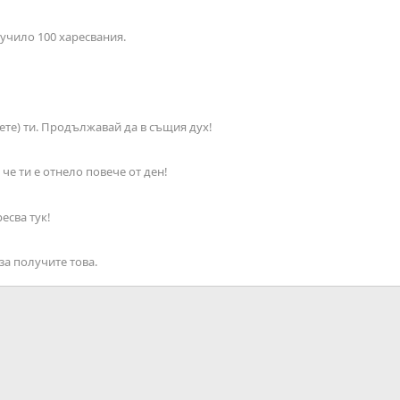
учило 100 харесвания.
ете) ти. Продължавай да в същия дух!
че ти е отнело повече от ден!
есва тук!
за получите това.