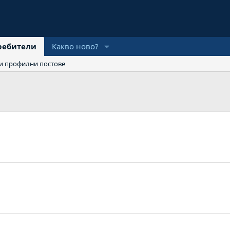
ребители
Какво ново?
и профилни постове