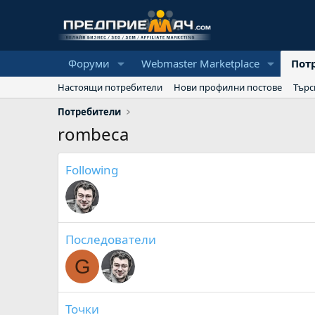
Форуми
Webmaster Marketplace
Пот
Настоящи потребители
Нови профилни постове
Търс
Потребители
rombeca
Following
Последователи
G
Точки