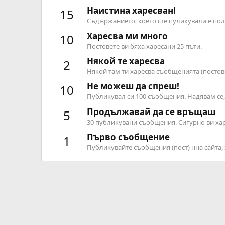
Наистина харесван!
15
Съдържанието, което сте пуликували е пол
Харесва ми много
10
Постовете ви бяха харесани 25 пъти.
Някой те харесва
2
Някой там ти харесва съобщенията (постов
Не можеш да спреш!
10
Публикувал си 100 съобщения. Надявам се, 
Продължавай да се връщаш
5
30 публикувани съобщения. Сигурно ви хар
Първо съобщение
1
Публикувайте съобщения (пост) нна сайта, 