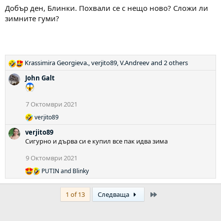
Добър ден, Блинки. Похвали се с нещо ново? Сложи ли
зимните гуми?
Krassimira Georgieva.
,
verjito89
,
V.Andreev
and 2 others
Р
е
John Galt
а
к
ц
7 Октомври 2021
и
verjito89
и
Р
:
е
verjito89
а
Сигурно и дърва си е купил все пак идва зима
к
ц
9 Октомври 2021
и
и
PUTIN
and
Blinky
Р
:
е
а
Last
1 of 13
Следваща
к
ц
и