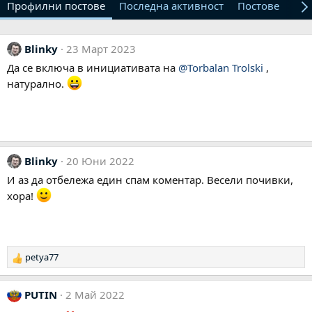
Профилни постове
Последна активност
Постове
От
Blinky
23 Март 2023
Да се включа в инициативата на
@Torbalan Trolski
,
натурално.
Blinky
20 Юни 2022
И аз да отбележа един спам коментар. Весели почивки,
хора!
petya77
Р
е
а
PUTIN
2 Май 2022
к