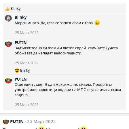
Blinky
Р
е
Blinky
а
Мерси много. Да, сега се запознавам с това.
к
ц
25 Март 2022
и
и
PUTIN
:
Задължително си вземи и лютив спрей. Уличните кучета
обожават да нападат велосипедисти.
25 Март 2022
Blinky
Р
е
PUTIN
а
Още един съвет. Бъди максимално видим. Процентът
к
употребили наркотици водачи на МПС се увеличава всяка
ц
година.
и
и
25 Март 2022
:
PUTIN
25 Март 2022