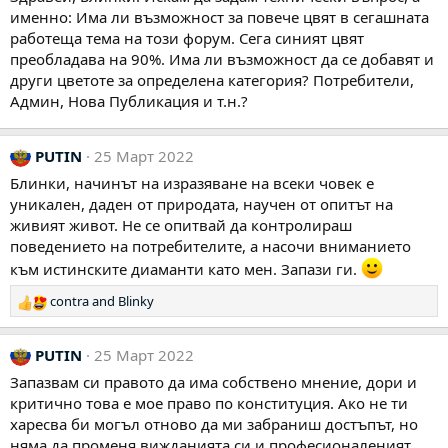
именно: Има ли възможност за повече цвят в сегашната
работеща тема на този форум. Сега синият цвят
преобладава на 90%. Има ли възможност да се добавят и
други цветоте за определена категория? Потребители,
Админ, Нова Публикация и т.н.?
PUTIN
25 Март 2022
Блинки, начинът на изразяване на всеки човек е
уникален, даден от природата, научен от опитът на
живият живот. Не се опитвай да контролираш
поведението на потребителите, а насочи вниманието
към истинските диаманти като мен. Запази ги.
contra
and
Blinky
Р
е
а
PUTIN
25 Март 2022
к
ц
Запазвам си правото да има собствено мнение, дори и
и
критично това е мое право по конституция. Ако не ти
и
харесва би могъл отново да ми забраниш достъпът, но
:
няма да променя вижданията си и професионаленият