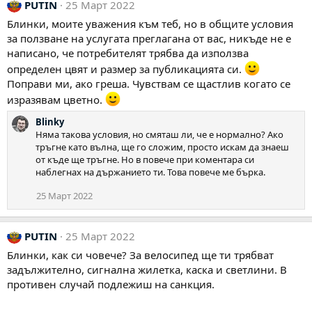
PUTIN
25 Март 2022
Блинки, моите уважения към теб, но в общите условия
за ползване на услугата преглагана от вас, никъде не е
написано, че потребителят трябва да използва
определен цвят и размер за публикацията си.
Поправи ми, ако греша. Чувствам се щастлив когато се
изразявам цветно.
Blinky
Няма такова условия, но смяташ ли, че е нормално? Ако
тръгне като вълна, ще го сложим, просто искам да знаеш
от къде ще тръгне. Но в повече при коментара си
наблегнах на държанието ти. Това повече ме бърка.
25 Март 2022
PUTIN
25 Март 2022
Блинки, как си човече? За велосипед ще ти трябват
задължително, сигнална жилетка, каска и светлини. В
противен случай подлежиш на санкция.