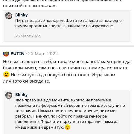
опит който притежавам.
Blinky
Пич, няма да се повтарям. Ще ти го напиша за последно -
нямам против мнението, а начина ти на изразяване.
25 Март 2022
PUTIN
25 Март 2022
Не съм съгласен с теб, и това е мое право. Имам право да
бъда критичен, само по този начин се намира истината.
Не съм тук за да получа бан отново. Изразявам
личното си виждане.
Blinky
Твое право ще е до момента, в който не преминеш
правилата на форума. А най-вероятно това ще се случи по
този начин. Нямам против личното мнение, не си ме
разбрал. Начинът, по който го правиш генерира
проблемите. Поработи върху това и гаранция няма да
имаш никакви драми тук.