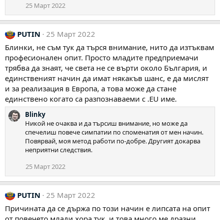
25 Март 2022
PUTIN
25 Март 2022
Блинки, не съм тук да търся внимание, нито да изтъквам
професионален опит. Просто младите предприемачи
трябва да знаят, че света не се върти около България, и
единственият начин да имат някакъв шанс, е да мислят
и за реализация в Европа, а това може да стане
единствено когато са разпознаваеми с .EU име.
Blinky
Никой не очаква и да търсиш внимание, но може да
спечелиш повече симпатии по споменатия от мен начин.
Повярвай, моя метод работи по-добре. Другият докарва
неприятни следствия.
25 Март 2022
PUTIN
25 Март 2022
Причината да се държа по този начин е липсата на опит
от повечето млади хора тук, и това много ме дразни.