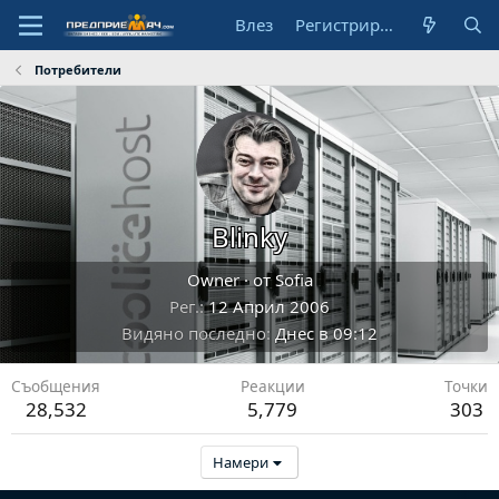
Влез
Регистрирай се
Потребители
Blinky
Owner
·
от
Sofia
Рег.
12 Април 2006
Видяно последно
Днес в 09:12
Съобщения
Реакции
Точки
28,532
5,779
303
Намери