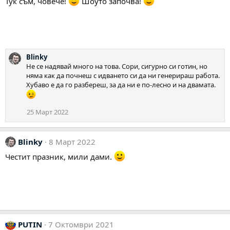
Тук съм, човече!
Шоуто започва!
Blinky
Не се надявай много на това. Сори, сигурно си готин, но
няма как да почнеш с идването си да ни генерираш работа.
Хубаво е да го разбереш, за да ни е по-лесно и на двамата.
25 Март 2022
Blinky
8 Март 2022
Честит празник, мили дами.
PUTIN
7 Октомври 2021