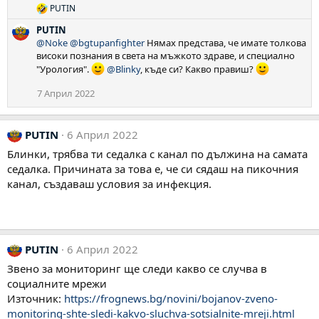
:
PUTIN
Р
е
PUTIN
а
@Noke
@bgtupanfighter
Нямах представа, че имате толкова
к
високи познания в света на мъжкото здраве, и специално
ц
"Урология".
@Blinky
, къде си? Какво правиш?
и
и
:
7 Април 2022
PUTIN
6 Април 2022
Блинки, трябва ти седалка с канал по дължина на самата
седалка. Причината за това е, че си сядаш на пикочния
канал, създаваш условия за инфекция.
PUTIN
6 Април 2022
Звено за мониторинг ще следи какво се случва в
социалните мрежи
Източник:
https://frognews.bg/novini/bojanov-zveno-
monitoring-shte-sledi-kakvo-sluchva-sotsialnite-mreji.html