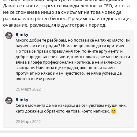
Дават се съвети, търсят се хиляди левове за СЕО, и т.н. а
не се споменава нищо за смисълът на това човек да
развива електронен бизнес. Предимства и недостатъци,
очаквание, реализация в дълготраен период.
Blinky
Много добре те разбирам, но постави се на тяхно място. Ти
научен ли си се родил? Няма нищо лошо да си критичен.
Но това се прави с правилния тон, точните аргументи и
добре предоставени съвети, което показва, че мнението ти
влиза в графа професионална критика, а не махленско
заяждане. Наистина ще се радва, ако по този начин
протичат, но някак имам чувството, че няма успееш да
влезеш в тези рамки.
25 Март 2022
Blinky
Сега е момента да ме накараш да се чувствам неудачник,
като докажеш обратното на това, което написах.
25 Март 2022