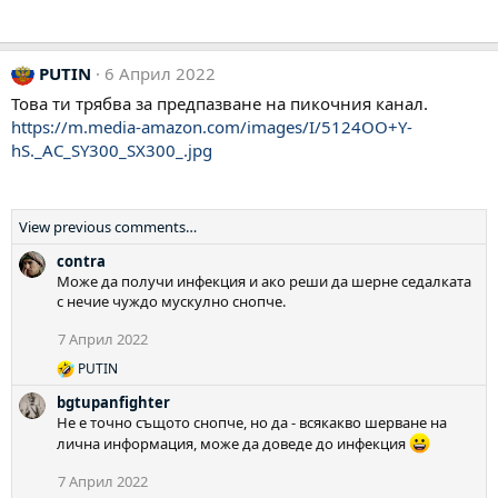
PUTIN
6 Април 2022
Това ти трябва за предпазване на пикочния канал.
https://m.media-amazon.com/images/I/5124OO+Y-
hS._AC_SY300_SX300_.jpg
View previous comments…
contra
Може да получи инфекция и ако реши да шерне седалката
с нечие чуждо мускулно снопче.
7 Април 2022
PUTIN
Р
е
bgtupanfighter
а
Не е точно същото снопче, но да - всякакво шерване на
к
лична информация, може да доведе до инфекция
ц
и
7 Април 2022
и