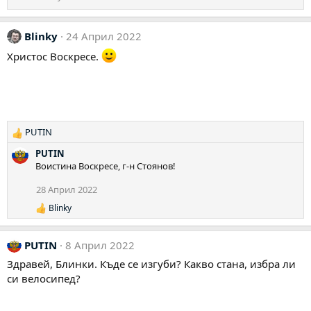
Blinky
24 Април 2022
Христос Воскресе.
PUTIN
Р
е
PUTIN
а
Воистина Воскресе, г-н Стоянов!
к
ц
28 Април 2022
и
Blinky
и
Р
е
:
а
PUTIN
8 Април 2022
к
ц
Здравей, Блинки. Къде се изгуби? Какво стана, избра ли
и
си велосипед?
и
: