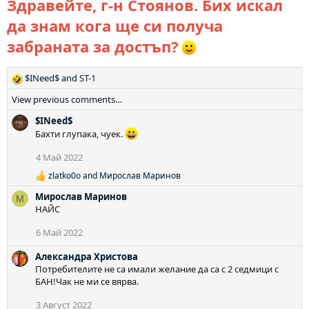
ц
Здравейте, г-н Стоянов. Бих искал
и
да знам кога ще си получа
и
:
забраната за достъп?
$INeed$
and
ST-1
Р
е
View previous comments…
а
к
$INeed$
ц
Бахти глупака, чуек.
и
4 Май 2022
и
:
zlatko0o
and
Мирослав Маринов
Р
е
Мирослав Маринов
М
а
НАЙС
к
ц
6 Май 2022
и
и
Александра Христова
:
Потребителите не са имали желание да са с 2 седмици с
БАН!Чак не ми се вярва.
3 Август 2022