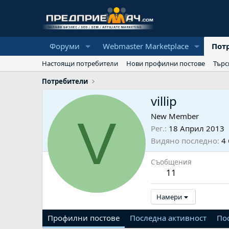
Форуми
Webmaster Marketplace
Пот
Настоящи потребители
Нови профилни постове
Търс
Потребители
villip
V
New Member
Рег.
18 Април 2013
Видяно последно
4
Съобщения
11
Намери
Профилни постове
Последна активност
По