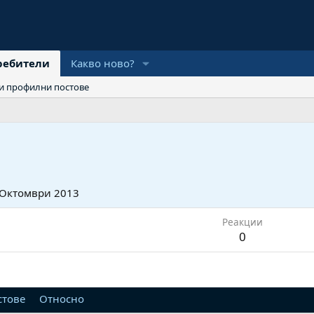
ребители
Какво ново?
и профилни постове
 Октомври 2013
Реакции
0
стове
Относно