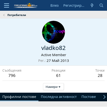
Влез
Регистрирай се
Потребители
vladko82
Active Member
Рег.
27 Май 2013
Съобщения
Реакции
Точки
796
61
28
Намери
Профилни постове
Последна активност
Постове
От