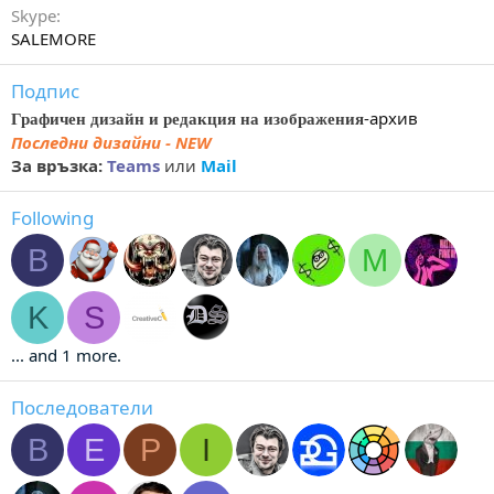
Skype
SALEMORE
Подпис
-архив
Графичен дизайн и редакция на изображения
Последни дизайни - NEW
За връзка:
Teams
или
Mail
Following
B
M
K
S
... and 1 more.
Последователи
B
E
P
I