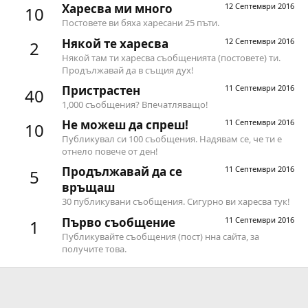
Харесва ми много
12 Септември 2016
10
Постовете ви бяха харесани 25 пъти.
Някой те харесва
12 Септември 2016
2
Някой там ти харесва съобщенията (постовете) ти.
Продължавай да в същия дух!
Пристрастен
11 Септември 2016
40
1,000 съобщения? Впечатляващо!
Не можеш да спреш!
11 Септември 2016
10
Публикувал си 100 съобщения. Надявам се, че ти е
отнело повече от ден!
Продължавай да се
11 Септември 2016
5
връщаш
30 публикувани съобщения. Сигурно ви харесва тук!
Първо съобщение
11 Септември 2016
1
Публикувайте съобщения (пост) нна сайта, за
получите това.