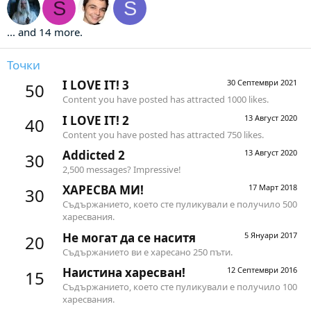
S
S
... and 14 more.
Точки
I LOVE IT! 3
30 Септември 2021
50
Content you have posted has attracted 1000 likes.
I LOVE IT! 2
13 Август 2020
40
Content you have posted has attracted 750 likes.
Addicted 2
13 Август 2020
30
2,500 messages? Impressive!
ХАРЕСВА МИ!
17 Март 2018
30
Съдържанието, което сте пуликували е получило 500
харесвания.
Не могат да се наситя
5 Януари 2017
20
Съдържанието ви е харесано 250 пъти.
Наистина харесван!
12 Септември 2016
15
Съдържанието, което сте пуликували е получило 100
харесвания.