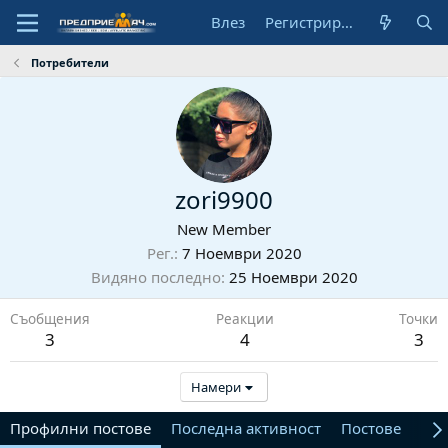
Влез
Регистрирай се
Потребители
zori9900
New Member
Рег.
7 Ноември 2020
Видяно последно
25 Ноември 2020
Съобщения
Реакции
Точки
3
4
3
Намери
Профилни постове
Последна активност
Постове
От