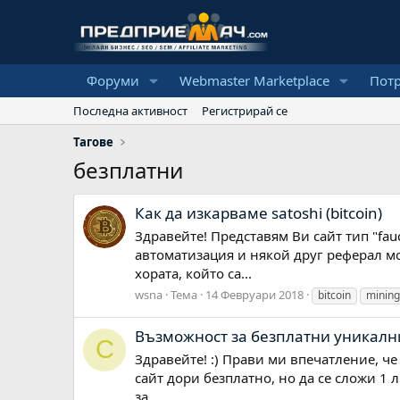
Форуми
Webmaster Marketplace
Пот
Последна активност
Регистрирай се
Тагове
безплатни
Как да изкарваме satoshi (bitcoin)
Здравейте! Представям Ви сайт тип "fauc
автоматизация и някой друг реферал мо
хората, който са...
wsna
Тема
14 Февруари 2018
bitcoin
mining
Възможност за безплатни уникалн
C
Здравейте! :) Прави ми впечатление, че 
сайт дори безплатно, но да се сложи 1 
за...