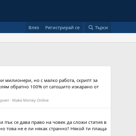
Влез
Регистрирай се
Търси
ави милионери, но с малко работа, скрипт за
елям обратно 100% от сатошито изкарано от
рнет - Make Money Online
ли пък се дава право на човек да сложи статия в
 но това не е ли някак странно? Някой ти плаща