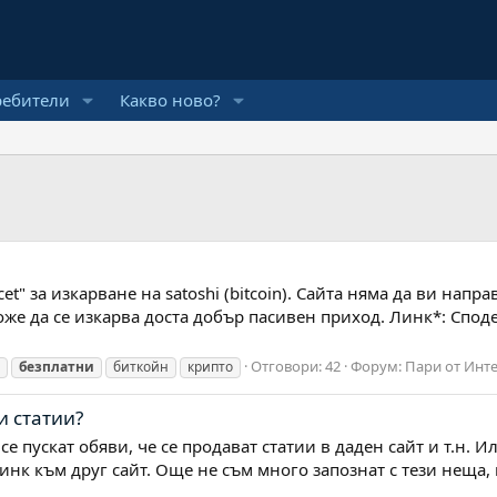
ребители
Какво ново?
et" за изкарване на satoshi (bitcoin). Сайта няма да ви напр
же да се изкарва доста добър пасивен приход. Линк*: Спод
Отговори: 42
Форум:
Пари от Инте
безплатни
биткойн
крипто
и статии?
се пускат обяви, че се продават статии в даден сайт и т.н. И
линк към друг сайт. Още не съм много запознат с тези неща,