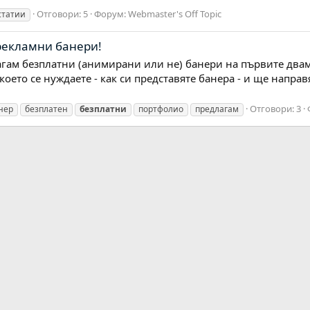
Отговори: 5
Форум:
Webmaster's Off Topic
статии
рекламни банери!
агам безплатни (анимирани или не) банери на първите двама,
което се нуждаете - как си представяте банера - и ще направ
Отговори: 3
нер
безплатен
безплатни
портфолио
предлагам